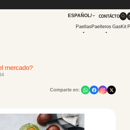
CONTÁCTO
ESPAÑOL
/
Paellas
Paelleros Gas
Kit 
del mercado?
34
Comparte en: