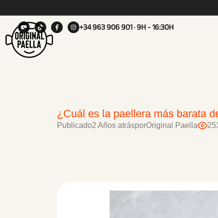
+34 963 906 901
· 9H - 16:30H
¿Cuál es la paellera más barata 
Publicado
2 Años atrás
por
Original Paella
25