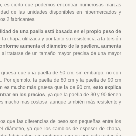
o
, es cierto que podemos encontrar numerosas marcas
alidad de las unidades disponibles en hipermercados y
os 2 fabricantes.
alidad de una paella está basada en el propio peso de
la chapa utilizada y por tanto su resistencia a la torsión
onforme aumenta el diámetro de la paellera, aumenta
e al tratarse de un tamaño mayor, precisa de una mayor
 gruesa que una paella de 50 cm, sin embargo, no con
. Por ejemplo, la paella de 80 cm y la paella de 90 cm
cm es mucho más gruesa que la de 90 cm,
esto explica
trar en los precios
, ya que la paella de 80 y 90 tienen
 es mucho mas costosa, aunque también más resistente y
os que las diferencias de peso son pequeñas entre los
del diámetro, ya que los cambios de espesor de chapa,
tre fabricantes, sin embargo, raro es que esta variación