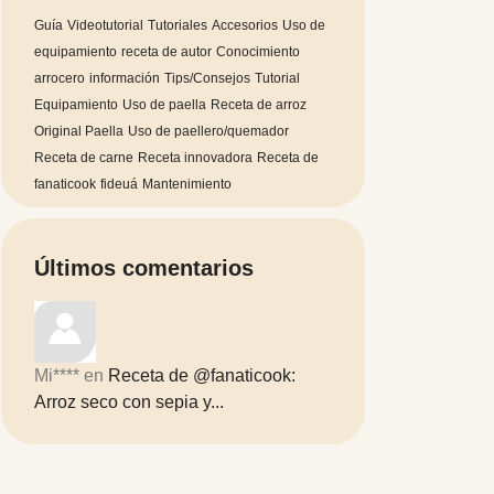
Guía
Videotutorial
Tutoriales
Accesorios
Uso de
equipamiento
receta de autor
Conocimiento
arrocero
información
Tips/Consejos
Tutorial
Equipamiento
Uso de paella
Receta de arroz
Original Paella
Uso de paellero/quemador
Receta de carne
Receta innovadora
Receta de
fanaticook
fideuá
Mantenimiento
Últimos comentarios
Mi****
en
Receta de @fanaticook:
Arroz seco con sepia y...