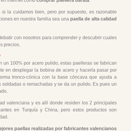
 en internet como
comprar paellera barata
.
a
si la cuidamos bien, pero por supuesto, es razonable
ciones en nuestra familia sea una
paella de alta calidad
debatir con nosotros para comprender y descubrir cuales
s precios.
?
en un 100% por acero pulido, estas paelleras se fabrican
te en desplegar la bobina de acero y hacerla pasar por
 forma tronco-cónica con la base cóncava que ayuda a
sas soldadas o remachadas y se da un pulido. Es pues un
ado.
ad valenciana y es allí donde residen los 2 principales
icantes en Turquía y China, pero estos productos son
dad.
ejores paellas realizadas por fabricantes valencianos