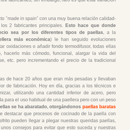
cto "made in spain" con una muy buena relación calidad-
los 2 fabricantes principales.
Esto hace que donde
recio sea p
or los diferentes tipos de paellas
, a la
ellera más económica
) le han seguido evoluciones
ar oxidaciones o añadir fondo termodifusor, todas ellas
, hacerlo más cómodo, funcional, alargar la vida del
se, etc. pero incrementando el precio de la tradicional
eras de hace 20 años que eran más pesadas y llevaban
or de fabricación. Hoy en día, gracias a los técnicos e
izar, utilizando una cantidad inferior de acero, pero
da para el uso habitual de una paellera pero con un peso
paellas se ha abaratado, otorgándonos
paellas baratas
e destacar que procesos de cocinado de la paella con
frito pueden llegar a plegar nuestras queridas paellas,
nos consejos para evitar que esto suceda y nuestras