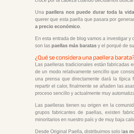
cruce por la cabeza cuando decidamos buscar
Una
paellera nos puede durar toda la vid
querer que esta paella que pasara por genera
a precio económico
.
En esta entrada de blog vamos a investigar y 
son las
paellas más baratas
y el porqué de su
¿Qué se considera una paellera barata
Las paelleras tradicionales están fabricadas 
de un modo relativamente sencillo que consis
una prensa que directamente dará la típica
repartir el calor, finalmente se añaden las a
proceso sencillo y actualmente muy automatiz
Las paelleras tienen su origen en la comunid
grupos fabricantes de paellas, existen fabr
minoritarios en nuestro país y de muy baja cali
Desde Original Paella, distribuimos solo l
as m