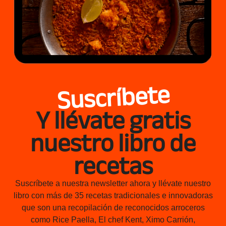
Suscríbete
Y llévate gratis
nuestro libro de
recetas
Suscríbete a nuestra newsletter ahora y llévate nuestro
libro con más de 35 recetas tradicionales e innovadoras
que son una recopilación de reconocidos arroceros
como Rice Paella, El chef Kent, Ximo Carrión,