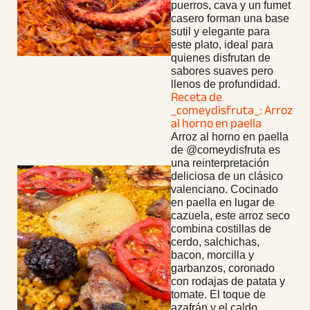
puerros, cava y un fumet
casero forman una base
sutil y elegante para
este plato, ideal para
quienes disfrutan de
sabores suaves pero
llenos de profundidad.
Receta de
_comeydisfruta_: Arroz
al horno en paella
Arroz al horno en paella
de @comeydisfruta es
una reinterpretación
deliciosa de un clásico
valenciano. Cocinado
en paella en lugar de
cazuela, este arroz seco
combina costillas de
cerdo, salchichas,
bacon, morcilla y
garbanzos, coronado
con rodajas de patata y
tomate. El toque de
azafrán y el caldo