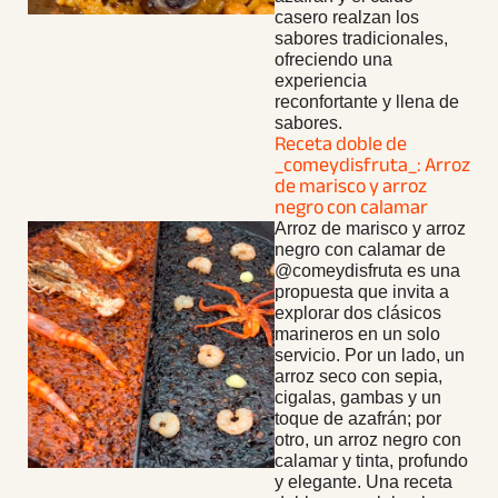
casero realzan los
sabores tradicionales,
ofreciendo una
experiencia
reconfortante y llena de
sabores.
Receta doble de
_comeydisfruta_: Arroz
de marisco y arroz
negro con calamar
Arroz de marisco y arroz
negro con calamar de
@comeydisfruta es una
propuesta que invita a
explorar dos clásicos
marineros en un solo
servicio. Por un lado, un
arroz seco con sepia,
cigalas, gambas y un
toque de azafrán; por
otro, un arroz negro con
calamar y tinta, profundo
y elegante. Una receta