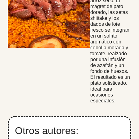
arroz seco. El
magret de pato
dorado, las setas
shiitake y los
dados de foie
fresco se integran
en un sofrito
aromático con
cebolla morada y
tomate, realzado
por una infusión
de azafrán y un
fondo de huesos.
El resultado es un
plato sofisticado,
ideal para
ocasiones
especiales.
Otros autores: