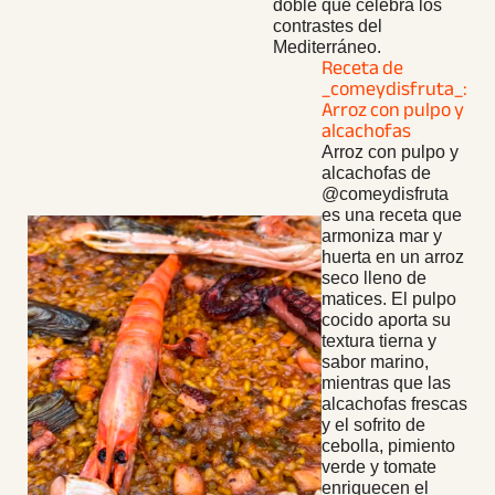
doble que celebra los
contrastes del
Mediterráneo.
Receta de
_comeydisfruta_:
Arroz con pulpo y
alcachofas
Arroz con pulpo y
alcachofas de
@comeydisfruta
es una receta que
armoniza mar y
huerta en un arroz
seco lleno de
matices. El pulpo
cocido aporta su
textura tierna y
sabor marino,
mientras que las
alcachofas frescas
y el sofrito de
cebolla, pimiento
verde y tomate
enriquecen el