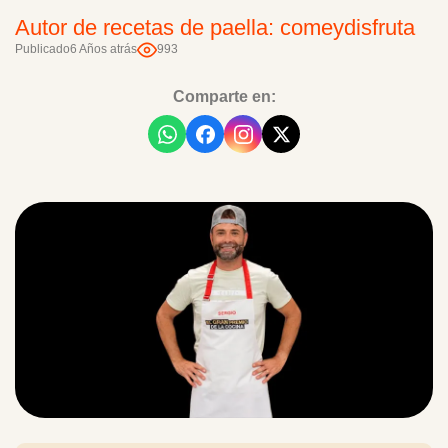
Autor de recetas de paella: comeydisfruta
Publicado
6 Años atrás
993
Comparte en: