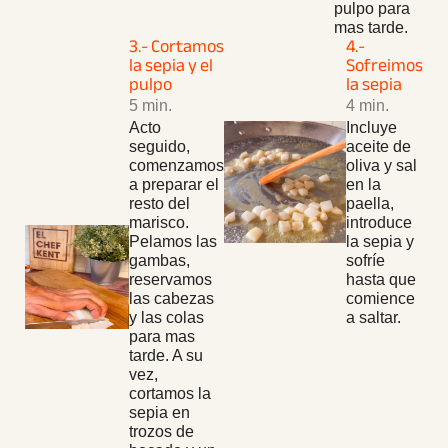
pulpo para
mas tarde.
3.- Cortamos
4.-
la sepia y el
Sofreimos
pulpo
la sepia
5 min.
4 min.
Acto
Incluye
seguido,
aceite de
comenzamos
oliva y sal
a preparar el
en la
resto del
paella,
marisco.
introduce
Pelamos las
la sepia y
gambas,
sofríe
reservamos
hasta que
las cabezas
comience
y las colas
a saltar.
para mas
tarde. A su
vez,
cortamos la
sepia en
trozos de