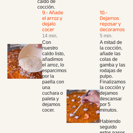
caldo de
cocción.
9.- Añade
10.-
el arroz y
Dejamos
dejalo
reposar y
cocer
decoramos
14 min.
5 min.
Con
A mitad de
nuestro
la cocción,
caldo listo,
añade las
añadimos
colas de
el arroz, lo
gamba y las
esparcimos
rodajas de
por la
pulpo.
paella con
Finalizamos
una
la cocción y
cuchara o
dejamos
paleta y
descansar
dejamos
por 5
cocer.
minutos.
Habiendo
seguido
estos pasos