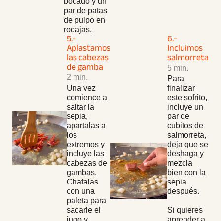
bocado y un
par de patas
de pulpo en
rodajas.
5.-
6.-
Aplastamos
Incluimos
las cabezas
salmorreta
de gamba
5 min.
2 min.
Para
Una vez
finalizar
comience a
este sofrito,
saltar la
incluye un
sepia,
par de
apartalas a
cubitos de
los
salmorreta,
extremos y
deja que se
incluye las
deshaga y
cabezas de
mezcla
gambas.
bien con la
Chafalas
sepia
con una
después.
paleta para
sacarle el
Si quieres
jugo y
aprender a