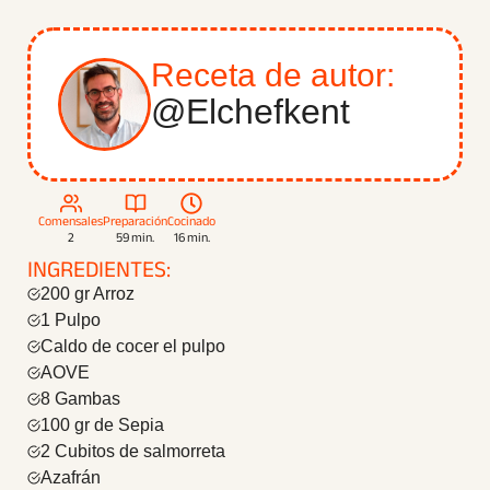
3. El Chef Kent
Receta de autor:
@elchefkent
Comensales
Preparación
Cocinado
2
59 min.
16 min.
INGREDIENTES:
200 gr Arroz
1 Pulpo
Caldo de cocer el pulpo
AOVE
8 Gambas
100 gr de Sepia
2 Cubitos de salmorreta
Azafrán