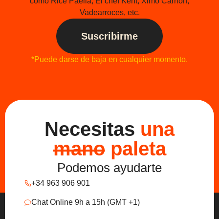
como Rice Paella, El chef Kent, Ximo Carrión,
Vadearroces, etc.
Suscribirme
*Puede darse de baja en cualquier momento.
Necesitas
una
mano
paleta
Podemos ayudarte
+34 963 906 901
Chat Online 9h a 15h (GMT +1)