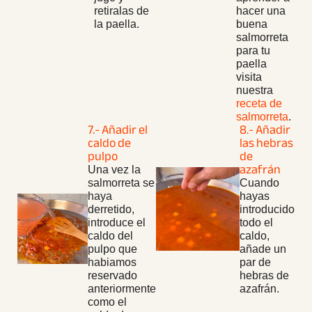
retiralas de
hacer una
la paella.
buena
salmorreta
para tu
paella
visita
nuestra
receta de
salmorreta
.
7.- Añadir el
8.- Añadir
caldo de
las hebras
pulpo
de
azafrán
Una vez la
salmorreta se
Cuando
haya
hayas
derretido,
introducido
introduce el
todo el
caldo del
caldo,
pulpo que
añade un
habiamos
par de
reservado
hebras de
anteriormente
azafrán.
como el