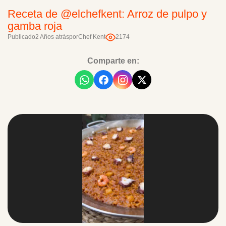
Receta de @elchefkent: Arroz de pulpo y
gamba roja
Publicado
2 Años atrás
por
Chef Kent
2174
Comparte en: