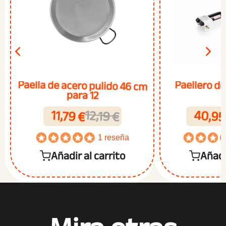
Paella de acero pulido 46 cm
Paellero de
para 12
40,95
11,79 €
12,19 €
1 reseña
Añadir al carrito
Añadi