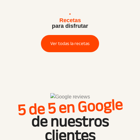
Recetas
para disfrutar
Ver todas la recetas
5 de 5 en Google
de nuestros
clientes