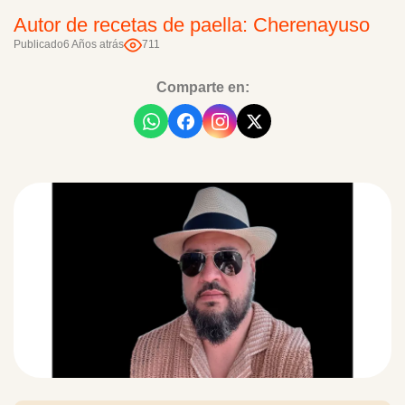
Autor de recetas de paella: Cherenayuso
Publicado
6 Años atrás
711
Comparte en: