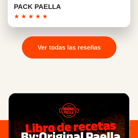
PACK PAELLA
★
★
★
★
★
Ver todas las reseñas