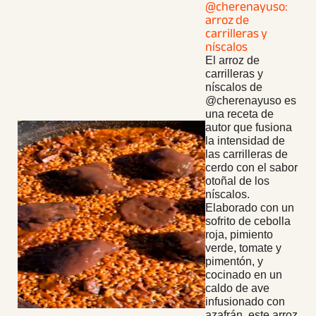
@cherenayuso:
arroz de
carrilleras y
níscalos
El arroz de
carrilleras y
níscalos de
@cherenayuso es
una receta de
autor que fusiona
la intensidad de
las carrilleras de
cerdo con el sabor
otoñal de los
níscalos.
Elaborado con un
sofrito de cebolla
roja, pimiento
verde, tomate y
pimentón, y
cocinado en un
caldo de ave
infusionado con
azafrán, este arroz