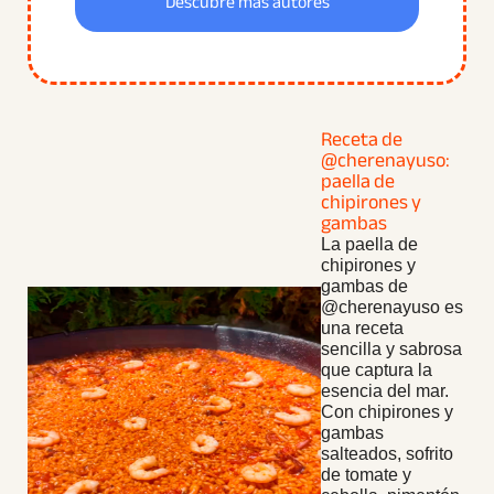
Descubre más autores
Receta de
@cherenayuso:
paella de
chipirones y
gambas
La paella de
chipirones y
gambas de
@cherenayuso es
una receta
sencilla y sabrosa
que captura la
esencia del mar.
Con chipirones y
gambas
salteados, sofrito
de tomate y