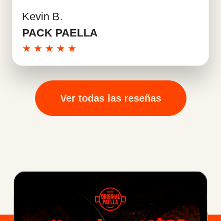
Kevin B.
Leer más
PACK PAELLA
★
★
★
★
★
Ver todas las reseñas