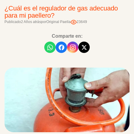
¿Cuál es el regulador de gas adecuado
para mi paellero?
Publicado
2 Años atrás
por
Original Paella
23649
Comparte en: