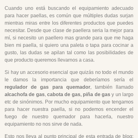
1.7. ¿Qué más puedo necesitar para mi regulador
Cuando uno está buscando el equipamiento adecuado
de gas?
para hacer paellas, es común que múltiples dudas surjan
2. Javier Baixauli
mientras miras entre los diferentes productos que puedes
necesitar. Desde que clase de paellera seria la mejor para
mí, si necesito un paellero mas grande para que me haga
bien mi paella, si quiero una paleta o tapa para cocinar a
gusto, las dudas se apilan tal como las posibilidades de
que producto queremos llevarnos a casa.
Si hay un accesorio esencial que quizás no todo el mundo
le damos la importancia que deberíamos sería el
regulador de gas para quemador
, también llamado
alcachofa de gas
,
cabota de gas, piña de gas
y un largo
etc de sinónimos. Por mucho equipamiento que tengamos
para hacer nuestra paella, si no podemos encender el
fuego de nuestro quemador para hacerla, nuestro
equipamiento no nos sirve de nada.
Esto nos lleva al punto principal de esta entrada de blog: