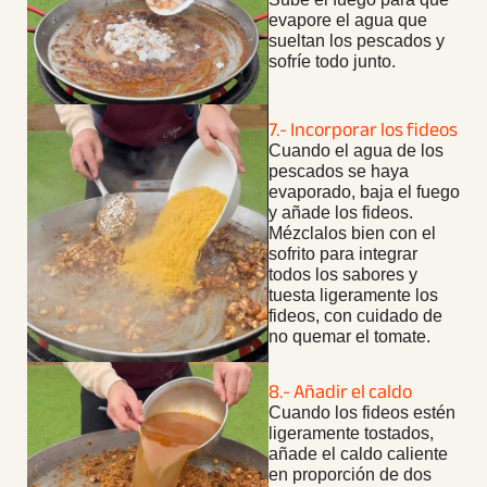
evapore el agua que
sueltan los pescados y
sofríe todo junto.
7.- Incorporar los fideos
Cuando el agua de los
pescados se haya
evaporado, baja el fuego
y añade los fideos.
Mézclalos bien con el
sofrito para integrar
todos los sabores y
tuesta ligeramente los
fideos, con cuidado de
no quemar el tomate.
8.- Añadir el caldo
Cuando los fideos estén
ligeramente tostados,
añade el caldo caliente
en proporción de dos