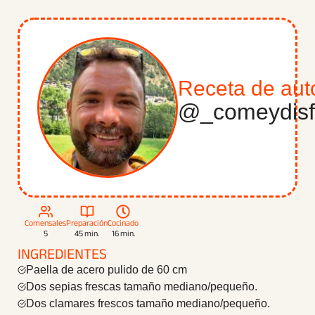
2.11. 11.-A disfrutar
3. _comeydisfruta_
Receta de aut
@_comeydisf
Comensales
Preparación
Cocinado
5
45 min.
16 min.
INGREDIENTES
Paella de acero pulido de 60 cm
Dos sepias frescas tamaño mediano/pequeño.
Dos clamares frescos tamaño mediano/pequeño.