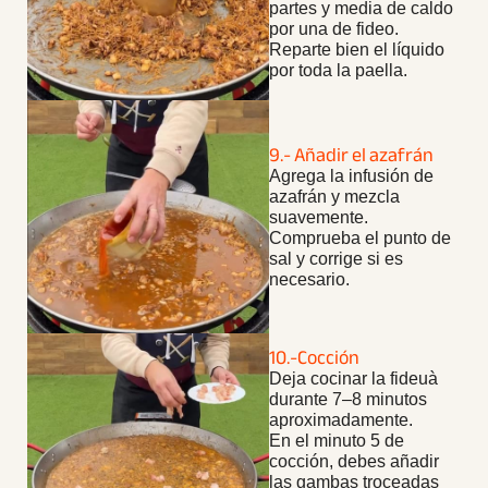
partes y media de caldo
por una de fideo.
Reparte bien el líquido
por toda la paella.
9.- Añadir el azafrán
Agrega la infusión de
azafrán y mezcla
suavemente.
Comprueba el punto de
sal y corrige si es
necesario.
10.-Cocción
Deja cocinar la fideuà
durante 7–8 minutos
aproximadamente.
En el minuto 5 de
cocción, debes añadir
las gambas troceadas