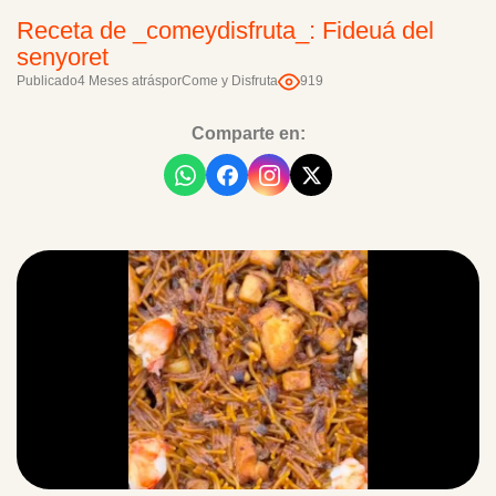
Receta de _comeydisfruta_: Fideuá del
senyoret
Publicado
4 Meses atrás
por
Come y Disfruta
919
Comparte en: