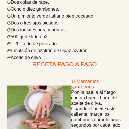
Dos colas de rape.
Ocho o diez gambones.
Un pimiento verde italiano bien troceado.
Dos o tres ajos picados.
Dos tomates pera maduros.
500 gr de fideo n2.
1’2L caldo de pescado.
Emulsión de azafrán de Opaz azafrán.
Aceite de oliva
RECETA PASO A PASO
1.- Marcar los
gambones
Pon la paella al fuego
con un buen chorro de
aceite de oliva.
Cuando el aceite esté
caliente, marca los
gambones durante unos
segundos por cada lado