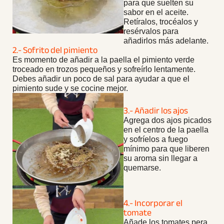
para que suelten su
sabor en el aceite.
Retíralos, trocéalos y
resérvalos para
añadirlos más adelante.
2.- Sofrito del pimiento
Es momento de añadir a la paella el pimiento verde
troceado en trozos pequeños y sofreírlo lentamente.
Debes añadir un poco de sal para ayudar a que el
pimiento sude y se cocine mejor.
3.- Añadir los ajos
Agrega dos ajos picados
en el centro de la paella
y sofríelos a fuego
mínimo para que liberen
su aroma sin llegar a
quemarse.
4.- Incorporar el
tomate
Añade los tomates pera