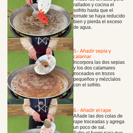
rallados y cocina el
sofrito hasta que el
tomate se haya reducido
bien y pierda el exceso
de agua.
5.- Añadir sepia y
calamar
Incorpora las dos sepias
y los dos calamares
troceados en trozos
pequeños y mézclalos
con el sofrito.
6.- Añadir el rape
Añade las dos colas de
rape troceadas y agrega
un poco de sal.
Sube el fuego para que