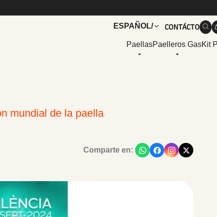
CONTÁCTO
ESPAÑOL
/
Paellas
Paelleros Gas
Kit 
n mundial de la paella
Comparte en: