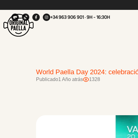
+34 963 906 901
· 9H - 16:30H
World Paella Day 2024: celebració
Publicado
1 Año atrás
1328