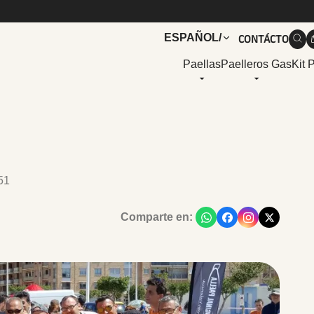
CONTÁCTO
ESPAÑOL
/
Paellas
Paelleros Gas
Kit 
51
Comparte en: