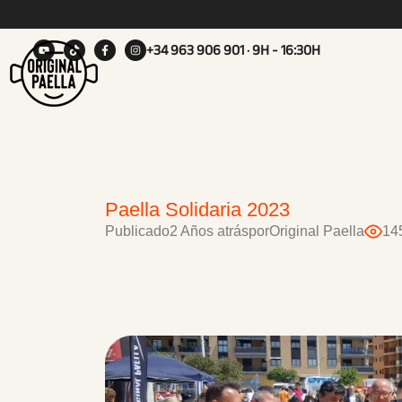
+34 963 906 901
· 9H - 16:30H
Paella Solidaria 2023
Publicado
2 Años atrás
por
Original Paella
14