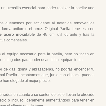
un utensilio esencial para poder realizar la paella: una
os quememos por accidente al tratar de remover los
de forma uniforme el arroz. Original Paella tiene esto en
e acero inoxidable
de 48 cm, útil durante y tras la
a tus comensales.
n al equipo necesario para la paella, pero no tocan en
homologados para poder usar dicho equipamiento.
ador de gas, goma y abrazaderas, no podrás encender tu
ginal Paella encontramos que, junto con el pack, puedes
to homologado al mejor precio.
rrados en cuanto a su contenido, solo llevan lo ofrecido
precio o incluso ligeramente aumentándolo para tener en
que el cliente puede tener.