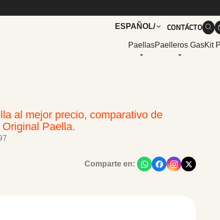
CONTÁCTO
ESPAÑOL
/
Paellas
Paelleros Gas
Kit 
la al mejor precio, comparativo de
Original Paella.
97
Comparte en: