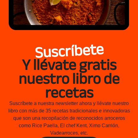
Suscríbete
Y llévate gratis
nuestro libro de
recetas
Suscríbete a nuestra newsletter ahora y llévate nuestro
libro con más de 35 recetas tradicionales e innovadoras
que son una recopilación de reconocidos arroceros
como Rice Paella, El chef Kent, Ximo Carrión,
Vadearroces, etc.