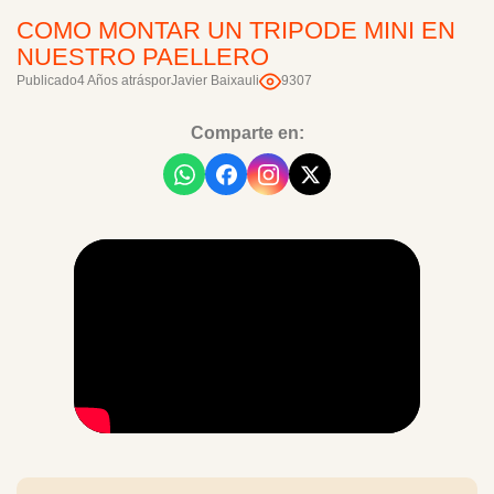
COMO MONTAR UN TRIPODE MINI EN
NUESTRO PAELLERO
Publicado
4 Años atrás
por
Javier Baixauli
9307
Comparte en: