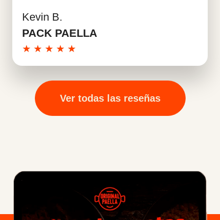
Kevin B.
Leer más
PACK PAELLA
★
★
★
★
★
Ver todas las reseñas