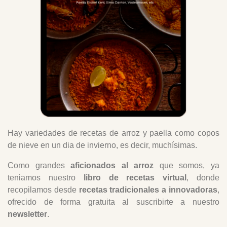
Hay variedades de recetas de arroz y paella como copos
de nieve en un dia de invierno, es decir, muchísimas.
Como grandes
aficionados al arroz
que somos, ya
teniamos nuestro
libro de recetas virtual
, donde
recopilamos desde
recetas tradicionales a innovadoras
,
ofrecido de forma gratuita al suscribirte a nuestro
newsletter
.