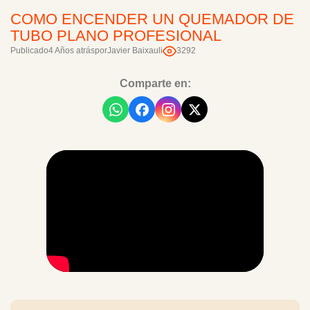
COMO ENCENDER UN QUEMADOR DE
TUBO PLANO PROFESIONAL
Publicado
4 Años atrás
por
Javier Baixauli
3292
Comparte en: