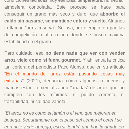
condiciones técnicas muy estrictas: temperatura, humedad,
atmósfera controlada. Este proceso se hace para
conseguir un grano más seco y duro, que
absorbe el
caldo sin pasarse, se mantiene entero y suelto
. Algunos
lo llaman “arroz reserva”. Se usa, por ejemplo, en paellas
de competición o alta cocina donde se busca máxima
estabilidad en el grano.
Pero cuidado: eso
no tiene nada que ver con vender
arroz viejo como si fuera gourmet
. Y ahí entra la crítica
tan certera del periodista Paco Alonso, que en su artículo
"
En el mundo del arroz están pasando cosas muy
extrañas
”
(2021), denuncia cómo algunos cocineros y
marcas están comercializando “añadas” de arroz que no
cumplen con los mínimos: ni pulido correcto, ni
trazabilidad, ni calidad varietal.
“El arroz no es como el jamón o el vino que mejoran en
bodega. Seguramente con el paso del tiempo el cereal se
enrancie y críe gorgojo, eso sí, tendrá una bonita añada en