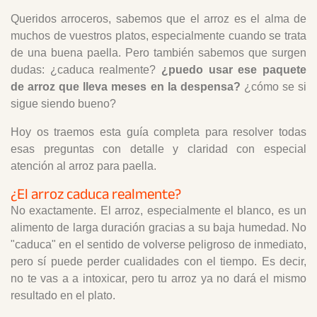
8. ¿El arroz que compro suele ser de la cosecha del
Queridos arroceros, sabemos que el arroz es el alma de
mismo año?
muchos de vuestros platos, especialmente cuando se trata
9. ¿Cuándo suele ser el tiempo de cosecha del arroz
de una buena paella. Pero también sabemos que surgen
en España?
dudas: ¿caduca realmente?
¿puedo usar ese paquete
10. ¿Y qué pasa con los arroces de reserva?
de arroz que lleva meses en la despensa?
¿cómo se si
11. Javier Baixauli
sigue siendo bueno?
Hoy os traemos esta guía completa para resolver todas
esas preguntas con detalle y claridad con especial
atención al arroz para paella.
¿El arroz caduca realmente?
No exactamente. El arroz, especialmente el blanco, es un
alimento de larga duración gracias a su baja humedad. No
"caduca" en el sentido de volverse peligroso de inmediato,
pero sí puede perder cualidades con el tiempo. Es decir,
no te vas a a intoxicar, pero tu arroz ya no dará el mismo
resultado en el plato.