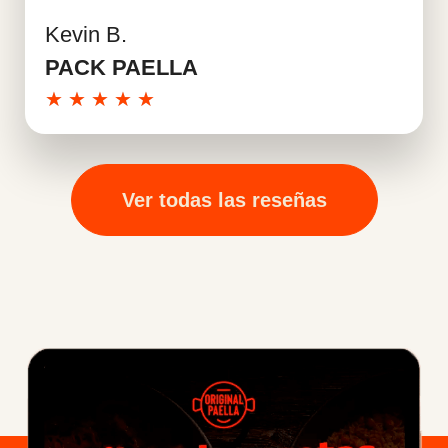
Kevin B.
Leer más
PACK PAELLA
★
★
★
★
★
Ver todas las reseñas