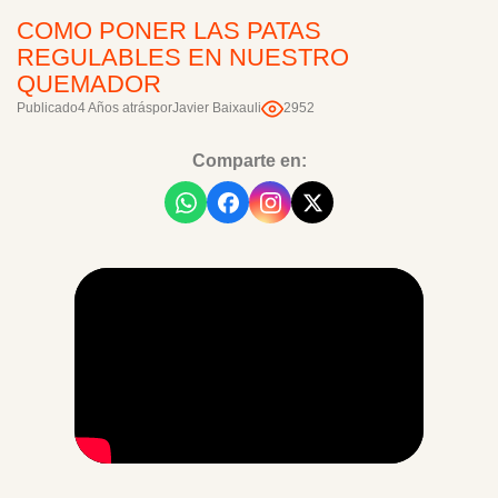
COMO PONER LAS PATAS
REGULABLES EN NUESTRO
QUEMADOR
Publicado
4 Años atrás
por
Javier Baixauli
2952
Comparte en: